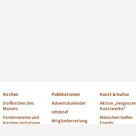
Kirchen
Publikationen
Kunst & Kultur
Dorfkirchen des
Adventskalender
Aktion „Vergesse
Monats
Kunstwerke“
Infobrief
Fördervereine und
Menschen helfen
Mitgliederzeitung
Kirchen-Initiativen
Engeln
„Alte Kirchen“
Verzeichnis Offene
Musikschulen
Broschüre „Offene