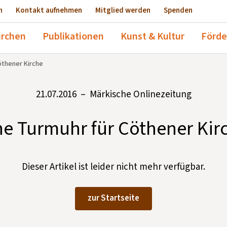
n
Kontakt aufnehmen
Mitglied werden
Spenden
irchen
Publikationen
Kunst & Kultur
Förde
öthener Kirche
21.07.2016 – Märkische Onlinezeitung
ne Turmuhr für Cöthener Kir
Dieser Artikel ist leider nicht mehr verfügbar.
zur Startseite