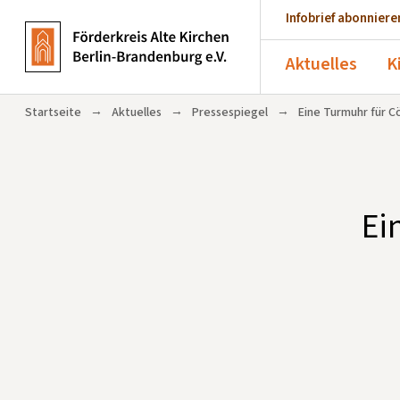
Infobrief abonniere
Aktuelles
K
→
→
→
Startseite
Aktuelles
Pressespiegel
Eine Turmuhr für C
Ei