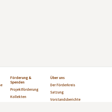
Förderung &
Über uns
Spenden
ne
Der Förderkreis
Projektförderung
Satzung
Kollekten
Vorstandsberichte
Startkapital für
Vorstand
Kirchen-