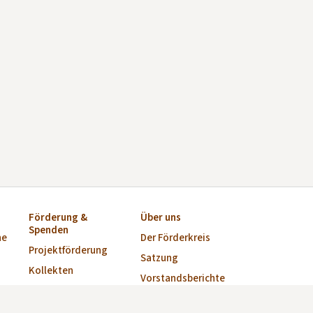
Förderung &
Über uns
Spenden
ne
Der Förderkreis
Projektförderung
Satzung
Kollekten
Vorstandsberichte
Startkapital für
Vorstand
Kirchen-