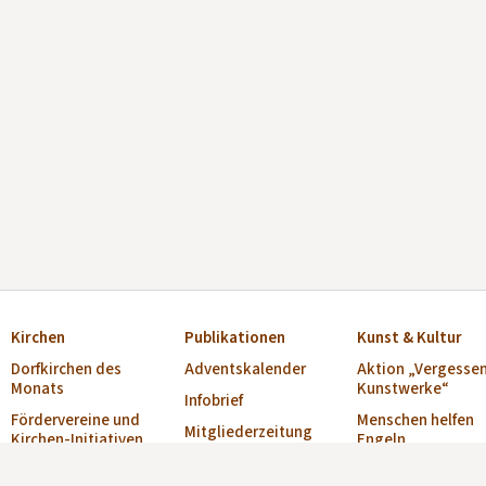
Kirchen
Publikationen
Kunst & Kultur
Dorfkirchen des
Adventskalender
Aktion „Vergesse
Monats
Kunstwerke“
Infobrief
Fördervereine und
Menschen helfen
Mitgliederzeitung
Kirchen-Initiativen
Engeln
„Alte Kirchen“
Verzeichnis Offene
Musikschulen
Broschüre „Offene