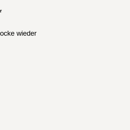
r
locke wieder