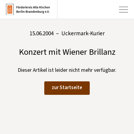
15.06.2004 – Uckermark-Kurier
+
Aktuelles
Konzert mit Wiener Brillanz
+
Kirchen
+
Publikationen
Dieser Artikel ist leider nicht mehr verfügbar.
+
Kunst & Kultur
zur Startseite
+
Förderung & Spenden
+
Über uns
Infobrief abonnieren