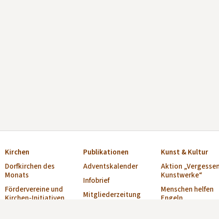
Kirchen
Publikationen
Kunst & Kultur
Dorfkirchen des
Adventskalender
Aktion „Vergesse
Monats
Kunstwerke“
Infobrief
Fördervereine und
Menschen helfen
Mitgliederzeitung
Kirchen-Initiativen
Engeln
„Alte Kirchen“
Verzeichnis Offene
Musikschulen
Broschüre „Offene