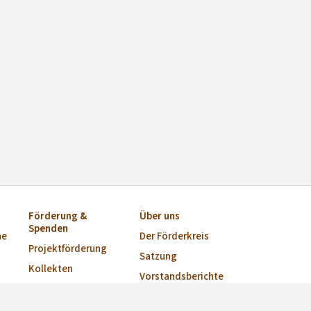
Förderung &
Über uns
Spenden
ne
Der Förderkreis
Projektförderung
Satzung
Kollekten
Vorstandsberichte
Startkapital für
Vorstand
Kirchen-