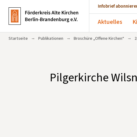
Infobrief abonniere
Aktuelles
K
→
→
→
Startseite
Publikationen
Broschüre „Offene Kirchen“
2
Pilgerkirche Wils