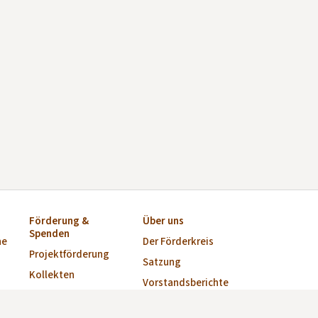
Förderung &
Über uns
Spenden
ne
Der Förderkreis
Projektförderung
Satzung
Kollekten
Vorstandsberichte
Startkapital für
Vorstand
Kirchen-