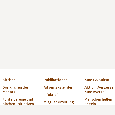
Kirchen
Publikationen
Kunst & Kultur
Dorfkirchen des
Adventskalender
Aktion „Vergesse
Monats
Kunstwerke“
Infobrief
Fördervereine und
Menschen helfen
Mitgliederzeitung
Kirchen-Initiativen
Engeln
„Alte Kirchen“
Verzeichnis Offene
Musikschulen
Broschüre „Offene