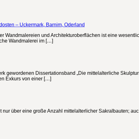
rdosten – Uckermark, Barnim, Oderland
her Wandmalereien und Architekturoberflächen ist eine wesentl
liche Wandmalerei im […]
 gewordenen Dissertationsband „Die mittelalterliche Skulptur
nen Exkurs von einer […]
t nur über eine große Anzahl mittelalterlicher Sakralbauten; a