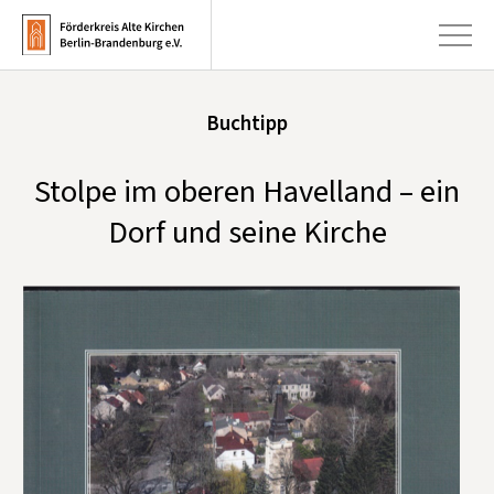
Buchtipp
+
Aktuelles
Stolpe im oberen Havelland – ein
+
Kirchen
Dorf und seine Kirche
+
Publikationen
+
Kunst & Kultur
+
Förderung & Spenden
+
Über uns
Infobrief abonnieren