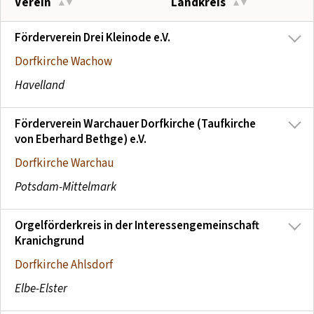
Verein
Landkreis
Kontakt aufnehmen
Mitglied werden
Förderverein Drei Kleinode e.V.
Dorfkirche Wachow
Spenden
Havelland
Förderverein Warchauer Dorfkirche (Taufkirche
von Eberhard Bethge) e.V.
Dorfkirche Warchau
Potsdam-Mittelmark
Orgelförderkreis in der Interessengemeinschaft
Kranichgrund
Dorfkirche Ahlsdorf
Elbe-Elster