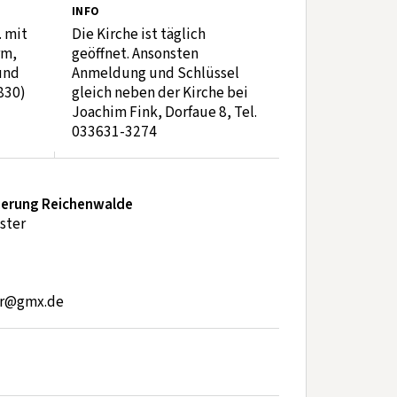
INFO
. mit
Die Kirche ist täglich
rm,
geöffnet. Ansonsten
und
Anmeldung und Schlüssel
830)
gleich neben der Kirche bei
Joachim Fink, Dorfaue 8, Tel.
033631-3274
nierung Reichenwalde
ster
ter@gmx.de