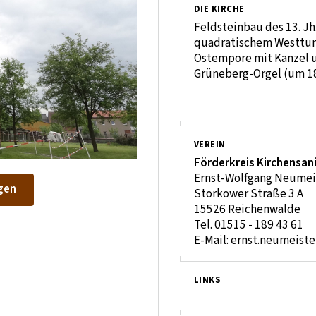
DIE KIRCHE
Feldsteinbau des 13. Jh
quadratischem Westtu
Ostempore mit Kanzel 
Grüneberg-Orgel (um 1
VEREIN
Förderkreis Kirchensa
Ernst-Wolfgang Neumei
gen
Storkower Straße 3 A
15526 Reichenwalde
Tel. 01515 - 189 43 61
E-Mail: ernst.neumeis
LINKS