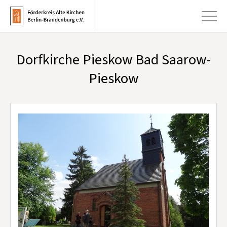
Dorfkirche Pieskow Bad Saarow-
+
Aktuelles
Pieskow
+
Kirchen
+
Publikationen
+
Kunst & Kultur
+
Förderung & Spenden
+
Über uns
Infobrief abonnieren