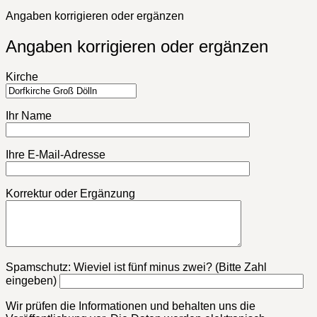
Angaben korrigieren oder ergänzen
Angaben korrigieren oder ergänzen
Kirche
Ihr Name
Ihre E-Mail-Adresse
Korrektur oder Ergänzung
Bitte lasse dieses Feld leer.
Spamschutz: Wieviel ist fünf minus zwei? (Bitte Zahl
eingeben)
Wir prüfen die Informationen und behalten uns die