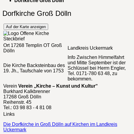
Dorfkirche Groß Dölln
Dorfkirche Groß Dölln
Auf der Karte anzeigen
Steckbrief
Ort
17268 Templin OT Groß
Landkreis
Uckermark
Dölln
Info
Zwischen Himmelfahrt
und Mitte September ist der
Die Kirche
Backsteinbau des
Schlüssel bei Herrn Engler,
19. Jh., Taufschale von 1753
Tel. 0171-780 63 48, zu
bekommen.
Verein
Verein „Kirche – Kunst und Kultur“
Burkhard Kalkbrenner
17268 Groß Dölln
Reihenstr. 45
Tel.: 03 98 83 - 4 81 08
Links
Die Dorfkirche in Groß Dölln auf Kirchen im Landkreis
Uckermark