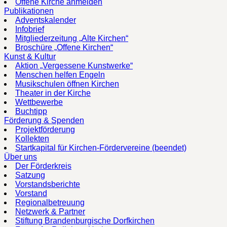
Offene Kirche anmelden
Publikationen
Adventskalender
Infobrief
Mitgliederzeitung „Alte Kirchen“
Broschüre „Offene Kirchen“
Kunst & Kultur
Aktion „Vergessene Kunstwerke“
Menschen helfen Engeln
Musikschulen öffnen Kirchen
Theater in der Kirche
Wettbewerbe
Buchtipp
Förderung & Spenden
Projektförderung
Kollekten
Startkapital für Kirchen-Fördervereine (beendet)
Über uns
Der Förderkreis
Satzung
Vorstandsberichte
Vorstand
Regionalbetreuung
Netzwerk & Partner
Stiftung Brandenburgische Dorfkirchen