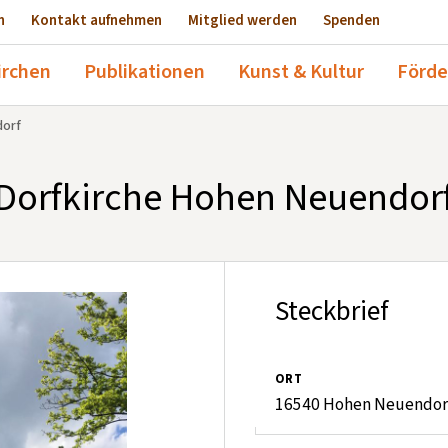
n
Kontakt aufnehmen
Mitglied werden
Spenden
irchen
Publikationen
Kunst & Kultur
Förde
dorf
Dorfkirche Hohen Neuendor
Steckbrief
ORT
16540 Hohen Neuendor