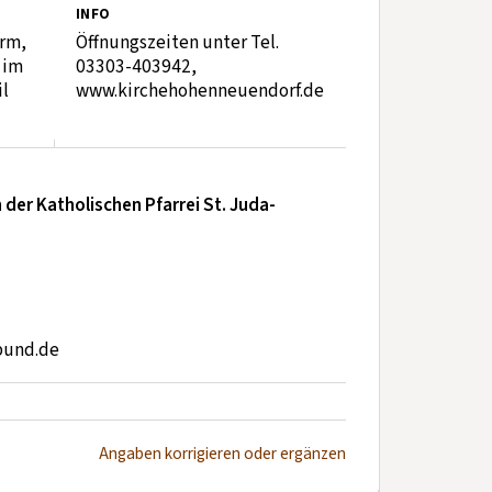
INFO
rm,
Öffnungszeiten unter Tel.
 im
03303-403942,
l
www.kirchehohenneuendorf.de
der Katholischen Pfarrei St. Juda-
bund.de
Angaben korrigieren oder ergänzen