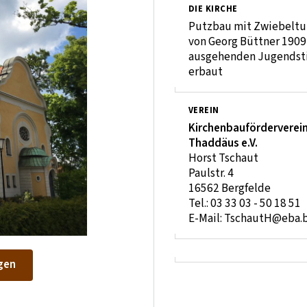
DIE KIRCHE
Putzbau mit Zwiebeltu
von Georg Büttner 1909
ausgehenden Jugendsti
erbaut
VEREIN
Kirchenbauförderverein 
Thaddäus e.V.
Horst Tschaut
Paulstr. 4
16562 Bergfelde
Tel.: 03 33 03 - 50 18 51
E-Mail: TschautH@eba.
gen