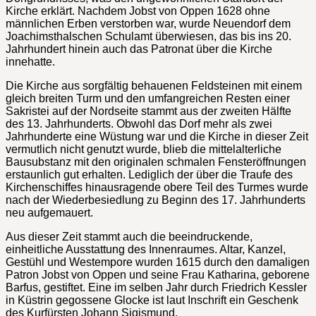
Kirche erklärt. Nachdem Jobst von Oppen 1628 ohne
männlichen Erben verstorben war, wurde Neuendorf dem
Joachimsthalschen Schulamt überwiesen, das bis ins 20.
Jahrhundert hinein auch das Patronat über die Kirche
innehatte.
Die Kirche aus sorgfältig behauenen Feldsteinen mit einem
gleich breiten Turm und den umfangreichen Resten einer
Sakristei auf der Nordseite stammt aus der zweiten Hälfte
des 13. Jahrhunderts. Obwohl das Dorf mehr als zwei
Jahrhunderte eine Wüstung war und die Kirche in dieser Zeit
vermutlich nicht genutzt wurde, blieb die mittelalterliche
Bausubstanz mit den originalen schmalen Fensteröffnungen
erstaunlich gut erhalten. Lediglich der über die Traufe des
Kirchenschiffes hinausragende obere Teil des Turmes wurde
nach der Wiederbesiedlung zu Beginn des 17. Jahrhunderts
neu aufgemauert.
Aus dieser Zeit stammt auch die beeindruckende,
einheitliche Ausstattung des Innenraumes. Altar, Kanzel,
Gestühl und Westempore wurden 1615 durch den damaligen
Patron Jobst von Oppen und seine Frau Katharina, geborene
Barfus, gestiftet. Eine im selben Jahr durch Friedrich Kessler
in Küstrin gegossene Glocke ist laut Inschrift ein Geschenk
des Kurfürsten Johann Sigismund.