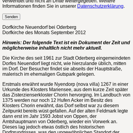
verwendet und nicht an Dritte weitergegeben. Weitere
Informationen finden Sie in unserer
Datenschutzerklärung
.
Dorfkirche Neuendorf bei Oderberg
Dorfkirche des Monats September 2012
Hinweis: Der folgende Text ist ein Dokument der Zeit und
möglicherweise inhaltlich nicht mehr aktuell.
Die Kirche des seit 1961 zur Stadt Oderberg eingemeindeten
Dorfes Neuendorf liegt nicht, wie hierzulande üblich, mitten
im Dorf. Der Besucher findet sie abseits der Hauptstraße,
malerisch im ehemaligen Gutspark gelegen.
Erstmals erwähnt wurde Nyendorp (nova villa) 1267 in einer
Urkunde des Klosters Mariensee, aus dem kurze Zeit später
das Zisterzienserkloster Chorin hervorging. Im Landbuch von
1375 werden nur noch 12 Hufen Acker im Besitz des
Klosters Chorin erwähnt, das Dorf selbst war zu diesem
Zeitpunkt bereits wüst gefallen. Auf der alten Feldmark legte
dann erst im Jahr 1593 Jobst von Oppen, der
Amtshauptmann von Oderberg, wieder ein Vorwerk an.
Dieses lag jedoch etwas östlich des historischen
Dorfgrundrisses, was den ungewöhnlichen Standort der