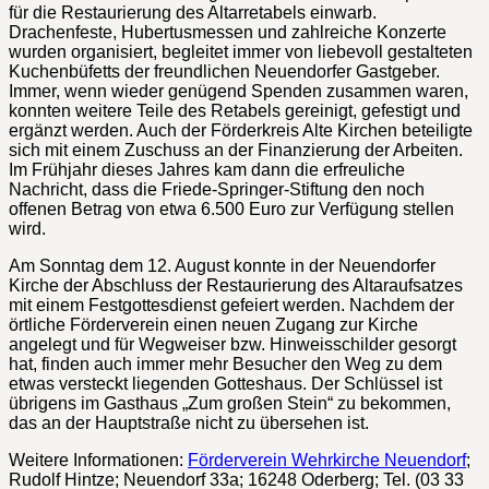
für die Restaurierung des Altarretabels einwarb.
Drachenfeste, Hubertusmessen und zahlreiche Konzerte
wurden organisiert, begleitet immer von liebevoll gestalteten
Kuchenbüfetts der freundlichen Neuendorfer Gastgeber.
Immer, wenn wieder genügend Spenden zusammen waren,
konnten weitere Teile des Retabels gereinigt, gefestigt und
ergänzt werden. Auch der Förderkreis Alte Kirchen beteiligte
sich mit einem Zuschuss an der Finanzierung der Arbeiten.
Im Frühjahr dieses Jahres kam dann die erfreuliche
Nachricht, dass die Friede-Springer-Stiftung den noch
offenen Betrag von etwa 6.500 Euro zur Verfügung stellen
wird.
Am Sonntag dem 12. August konnte in der Neuendorfer
Kirche der Abschluss der Restaurierung des Altaraufsatzes
mit einem Festgottesdienst gefeiert werden. Nachdem der
örtliche Förderverein einen neuen Zugang zur Kirche
angelegt und für Wegweiser bzw. Hinweisschilder gesorgt
hat, finden auch immer mehr Besucher den Weg zu dem
etwas versteckt liegenden Gotteshaus. Der Schlüssel ist
übrigens im Gasthaus „Zum großen Stein“ zu bekommen,
das an der Hauptstraße nicht zu übersehen ist.
Weitere Informationen:
Förderverein Wehrkirche Neuendorf
;
Rudolf Hintze; Neuendorf 33a; 16248 Oderberg; Tel. (03 33