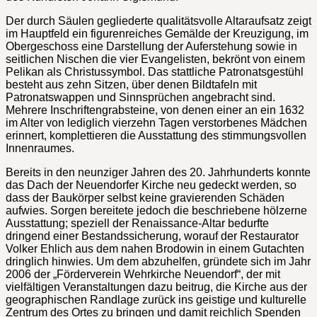
Der durch Säulen gegliederte qualitätsvolle Altaraufsatz zeigt
im Hauptfeld ein figurenreiches Gemälde der Kreuzigung, im
Obergeschoss eine Darstellung der Auferstehung sowie in
seitlichen Nischen die vier Evangelisten, bekrönt von einem
Pelikan als Christussymbol. Das stattliche Patronatsgestühl
besteht aus zehn Sitzen, über denen Bildtafeln mit
Patronatswappen und Sinnsprüchen angebracht sind.
Mehrere Inschriftengrabsteine, von denen einer an ein 1632
im Alter von lediglich vierzehn Tagen verstorbenes Mädchen
erinnert, komplettieren die Ausstattung des stimmungsvollen
Innenraumes.
Bereits in den neunziger Jahren des 20. Jahrhunderts konnte
das Dach der Neuendorfer Kirche neu gedeckt werden, so
dass der Baukörper selbst keine gravierenden Schäden
aufwies. Sorgen bereitete jedoch die beschriebene hölzerne
Ausstattung; speziell der Renaissance-Altar bedurfte
dringend einer Bestandssicherung, worauf der Restaurator
Volker Ehlich aus dem nahen Brodowin in einem Gutachten
dringlich hinwies. Um dem abzuhelfen, gründete sich im Jahr
2006 der „Förderverein Wehrkirche Neuendorf“, der mit
vielfältigen Veranstaltungen dazu beitrug, die Kirche aus der
geographischen Randlage zurück ins geistige und kulturelle
Zentrum des Ortes zu bringen und damit reichlich Spenden