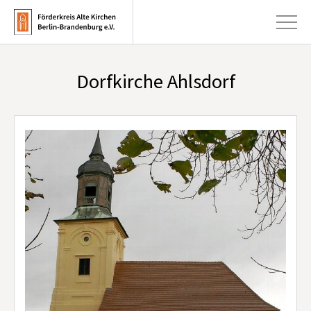
Dorfkirche Ahlsdorf
+
Aktuelles
+
Kirchen
+
Publikationen
+
Kunst & Kultur
+
Förderung & Spenden
+
Über uns
Infobrief abonnieren