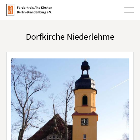
Dorfkirche Niederlehme
+
Aktuelles
+
Kirchen
+
Publikationen
+
Kunst & Kultur
+
Förderung & Spenden
+
Über uns
Infobrief abonnieren