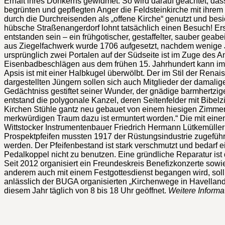
Erhalt ihres Dorfkerns gewidmet. So wird darauf geachtet, das
begrünten und gepflegten Anger die Feldsteinkirche mit ihrem
durch die Durchreisenden als „offene Kirche“ genutzt und be
hübsche Straßenangerdorf lohnt tatsächlich einen Besuch! Ers
entstanden sein – ein frühgotischer, gestaffelter, sauber gea
aus Ziegelfachwerk wurde 1706 aufgesetzt, nachdem wenige Ja
ursprünglich zwei Portalen auf der Südseite ist im Zuge des 
Eisenbadbeschlägen aus dem frühen 15. Jahrhundert kann im 
Apsis ist mit einer Halbkugel überwölbt. Der im Stil der Rena
dargestellten Jüngern sollen sich auch Mitglieder der damalige
Gedächtniss gestiftet seiner Wunder, der gnädige barmhertzig
entstand die polygonale Kanzel, deren Seitenfelder mit Bibel
Kirchen Stühle gantz neu gebauet von einem hiesigen Zimmer
merkwürdigen Traum dazu ist ermuntert worden.“ Die mit eine
Wittstocker Instrumentenbauer Friedrich Hermann Lütkemüller
Prospektpfeifen mussten 1917 der Rüstungsindustrie zugeführt
werden. Der Pfeifenbestand ist stark verschmutzt und bedarf e
Pedalkoppel nicht zu benutzen. Eine gründliche Reparatur ist 
Seit 2012 organisiert ein Freundeskreis Benefizkonzerte sow
anderem auch mit einem Festgottesdienst begangen wird, soll
anlässlich der BUGA organisierten „Kirchenwege in Havelland“ 
diesem Jahr täglich von 8 bis 18 Uhr geöffnet.
Weitere Informa