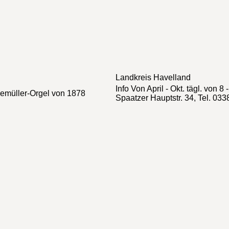
Landkreis
Havelland
Info
Von April - Okt. tägl. von 8
kemüller-Orgel von 1878
Spaatzer Hauptstr. 34, Tel. 03