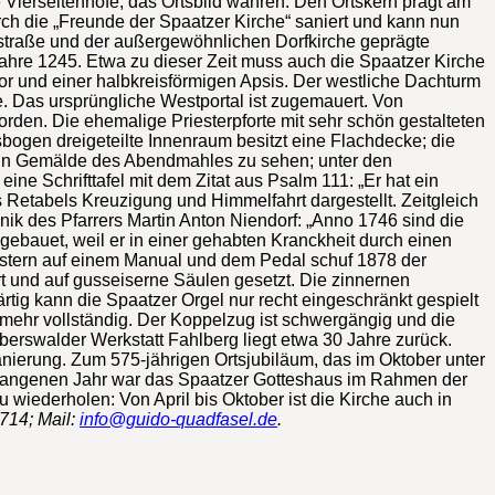
e Vierseitenhöfe, das Ortsbild wahren. Den Ortskern prägt am
rch die „Freunde der Spaatzer Kirche“ saniert und kann nun
ptstraße und der außergewöhnlichen Dorfkirche geprägte
ahre 1245. Etwa zu dieser Zeit muss auch die Spaatzer Kirche
hor und einer halbkreisförmigen Apsis. Der westliche Dachturm
. Das ursprüngliche Westportal ist zugemauert. Von
rden. Die ehemalige Priesterpforte mit sehr schön gestalteten
gen dreigeteilte Innenraum besitzt eine Flachdecke; die
st ein Gemälde des Abendmahles zu sehen; unter den
ine Schrifttafel mit dem Zitat aus Psalm 111: „Er hat ein
 Retabels Kreuzigung und Himmelfahrt dargestellt. Zeitgleich
nik des Pfarrers Martin Anton Niendorf: „Anno 1746 sind die
bauet, weil er in einer gehabten Kranckheit durch einen
istern auf einem Manual und dem Pedal schuf 1878 der
t und auf gusseiserne Säulen gesetzt. Die zinnernen
tig kann die Spaatzer Orgel nur recht eingeschränkt gespielt
t mehr vollständig. Der Koppelzug ist schwergängig und die
berswalder Werkstatt Fahlberg liegt etwa 30 Jahre zurück.
nierung. Zum 575-jährigen Ortsjubiläum, das im Oktober unter
vergangenen Jahr war das Spaatzer Gotteshaus im Rahmen der
 wiederholen: Von April bis Oktober ist die Kirche auch in
714; Mail:
info@guido-quadfasel.de
.