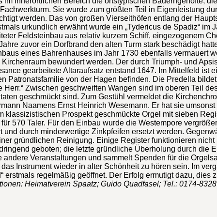
s im innerörtlichen Bereich die ortstypischen Bauerngehöfte, di
 Fachwerkturm. Sie wurde zum größten Teil in Eigenleistung du
sichtigt werden. Das von großen Vierseithöfen entlang der Hau
tmals urkundlich erwähnt wurde ein „Tydericus de Spadiz“ im J
beiteter Feldsteinbau aus relativ kurzem Schiff, eingezogenem C
hre zuvor ein Dorfbrand den alten Turm stark beschädigt hatte
Anbaus eines Bahrenhauses im Jahr 1730 ebenfalls vermauert wo
Kirchenraum bewundert werden. Der durch Triumph- und Apsisbo
issance gearbeitete Altaraufsatz entstand 1647. Im Mittelfeld i
n Patronatsfamilie von der Hagen befinden. Die Predella bildet e
e Herr.“ Zwischen geschweiften Wangen sind im oberen Teil des
zitaten geschmückt sind. Zum Gestühl vermeldet die Kirchenchro
mann Naamens Ernst Heinrich Wesemann. Er hat sie umsonst ge
m klassizistischen Prospekt geschmückte Orgel mit sieben Reg
 für 570 Taler. Für den Einbau wurde die Westempore vergrößer
 und durch minderwertige Zinkpfeifen ersetzt werden. Gegenwär
iner gründlichen Reinigung. Einige Register funktionieren nich
dringend geboten; die letzte gründliche Überholung durch die E
ie andere Veranstaltungen und sammelt Spenden für die Orgelsa
 das Instrument wieder in alter Schönheit zu hören sein. Im 
erstmals regelmäßig geöffnet. Der Erfolg ermutigt dazu, dies zu
tionen: Heimatverein Spaatz; Guido Quadfasel; Tel.: 0174-8328