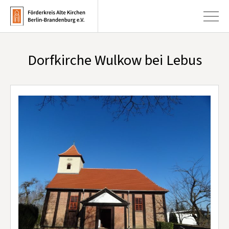
Dorfkirche Wulkow bei Lebus
+
Aktuelles
+
Kirchen
+
Publikationen
+
Kunst & Kultur
+
Förderung & Spenden
+
Über uns
Infobrief abonnieren