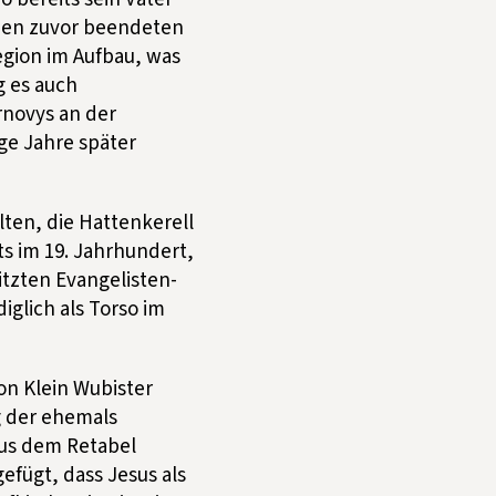
nen zuvor beendeten
egion im Aufbau, was
g es auch
rnovys an der
ge Jahre später
lten, die Hattenkerell
ts im 19. Jahrhundert,
itzten Evangelisten-
iglich als Torso im
on Klein Wubister
g der ehemals
aus dem Retabel
efügt, dass Jesus als