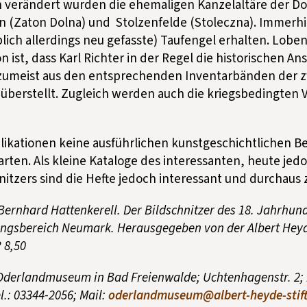
 verändert wurden die ehemaligen Kanzelaltäre der Dor
n (Zaton Dolna) und Stolzenfelde (Stoleczna). Immerhin
blich allerdings neu gefasste) Taufengel erhalten. Lob
n ist, dass Karl Richter in der Regel die historischen An
zumeist aus den entsprechenden Inventarbänden der z
berstellt. Zugleich werden auch die kriegsbedingten V
likationen keine ausführlichen kunstgeschichtlichen 
ten. Als kleine Kataloge des interessanten, heute jed
itzers sind die Hefte jedoch interessant und durchaus
 Bernhard Hattenkerell. Der Bildschnitzer des 18. Jahrhun
ungsbereich Neumark. Herausgegeben von der Albert Heyd
 8,50
Oderlandmuseum in Bad Freienwalde; Uchtenhagenstr. 2;
l.: 03344-2056; Mail:
oderlandmuseum@albert-heyde-stif