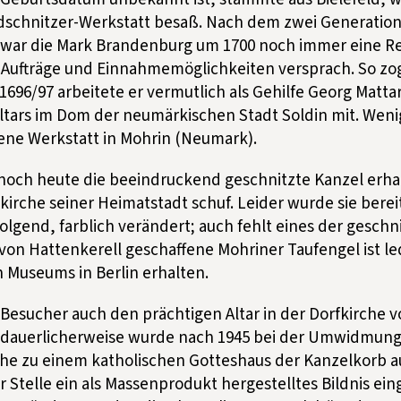
dschnitzer-Werkstatt besaß. Nach dem zwei Generatio
g war die Mark Brandenburg um 1700 noch immer eine R
r Aufträge und Einnahmemöglichkeiten versprach. So zo
 1696/97 arbeitete er vermutlich als Gehilfe Georg Matta
ltars im Dom der neumärkischen Stadt Soldin mit. Weni
gene Werkstatt in Mohrin (Neumark).
 noch heute die beeindruckend geschnitzte Kanzel erha
nkirche seiner Heimatstadt schuf. Leider wurde sie berei
gend, farblich verändert; auch fehlt eines der geschn
 von Hattenkerell geschaffene Mohriner Taufengel ist led
 Museums in Berlin erhalten.
Besucher auch den prächtigen Altar in der Dorfkirche v
Bedauerlicherweise wurde nach 1945 bei der Umwidmun
che zu einem katholischen Gotteshaus der Kanzelkorb 
 Stelle ein als Massenprodukt hergestelltes Bildnis eing