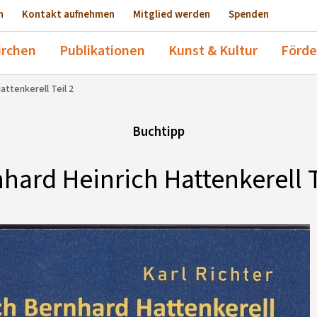
n
Kontakt aufnehmen
Mitglied werden
Spenden
irchen
Publikationen
Kunst & Kultur
Förde
attenkerell Teil 2
Buchtipp
hard Heinrich Hattenkerell T