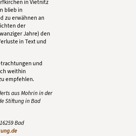
fkirchen in Vietnitz
 blieb in
end zu erwähnen an
sichten der
wanziger Jahre) den
erluste in Text und
Betrachtungen und
och weithin
 zu empfehlen.
derts aus Mohrin in der
e Stiftung in Bad
 16259 Bad
tung.de