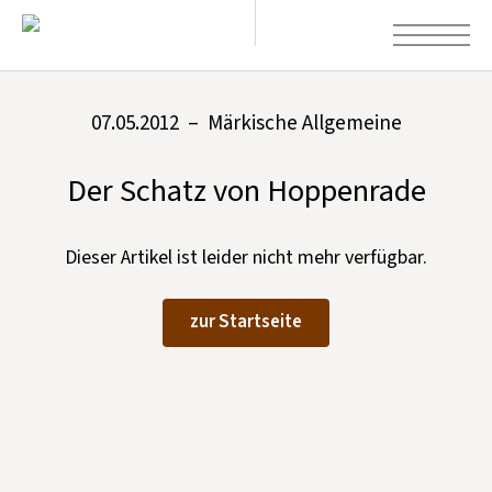
07.05.2012 – Märkische Allgemeine
+
Aktuelles
Der Schatz von Hoppenrade
+
Kirchen
+
Publikationen
Dieser Artikel ist leider nicht mehr verfügbar.
+
Kunst & Kultur
zur Startseite
+
Förderung & Spenden
+
Über uns
Infobrief abonnieren