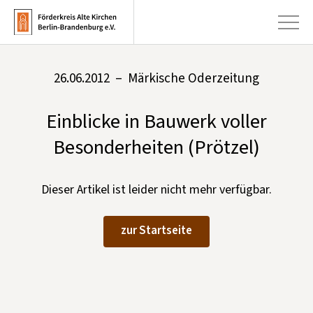
26.06.2012 – Märkische Oderzeitung
+
Aktuelles
Einblicke in Bauwerk voller
+
Kirchen
Besonderheiten (Prötzel)
+
Publikationen
+
Kunst & Kultur
Dieser Artikel ist leider nicht mehr verfügbar.
+
Förderung & Spenden
zur Startseite
+
Über uns
Infobrief abonnieren