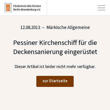
12.08.2013 – Märkische Allgemeine
+
Aktuelles
Pessiner Kirchenschiff für die
+
Kirchen
Deckensanierung eingerüstet
+
Publikationen
+
Kunst & Kultur
Dieser Artikel ist leider nicht mehr verfügbar.
+
Förderung & Spenden
zur Startseite
+
Über uns
Infobrief abonnieren