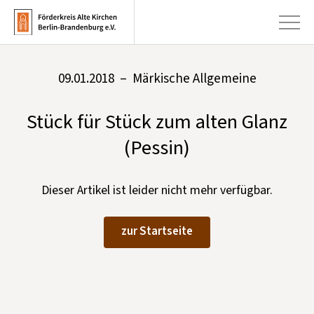
09.01.2018 – Märkische Allgemeine
+
Aktuelles
Stück für Stück zum alten Glanz
+
Kirchen
(Pessin)
+
Publikationen
+
Kunst & Kultur
Dieser Artikel ist leider nicht mehr verfügbar.
+
Förderung & Spenden
zur Startseite
+
Über uns
Infobrief abonnieren