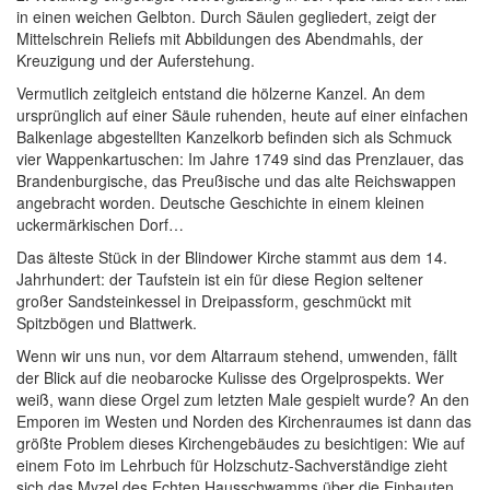
in einen weichen Gelbton. Durch Säulen gegliedert, zeigt der
Mittelschrein Reliefs mit Abbildungen des Abendmahls, der
Kreuzigung und der Auferstehung.
Vermutlich zeitgleich entstand die hölzerne Kanzel. An dem
ursprünglich auf einer Säule ruhenden, heute auf einer einfachen
Balkenlage abgestellten Kanzelkorb befinden sich als Schmuck
vier Wappenkartuschen: Im Jahre 1749 sind das Prenzlauer, das
Brandenburgische, das Preußische und das alte Reichswappen
angebracht worden. Deutsche Geschichte in einem kleinen
uckermärkischen Dorf…
Das älteste Stück in der Blindower Kirche stammt aus dem 14.
Jahrhundert: der Taufstein ist ein für diese Region seltener
großer Sandsteinkessel in Dreipassform, geschmückt mit
Spitzbögen und Blattwerk.
Wenn wir uns nun, vor dem Altarraum stehend, umwenden, fällt
der Blick auf die neobarocke Kulisse des Orgelprospekts. Wer
weiß, wann diese Orgel zum letzten Male gespielt wurde? An den
Emporen im Westen und Norden des Kirchenraumes ist dann das
größte Problem dieses Kirchengebäudes zu besichtigen: Wie auf
einem Foto im Lehrbuch für Holzschutz-Sachverständige zieht
sich das Myzel des Echten Hausschwamms über die Einbauten.