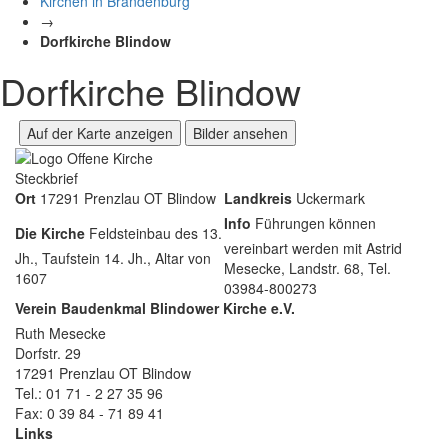
Kirchen in Brandenburg
→
Dorfkirche Blindow
Dorfkirche Blindow
Auf der Karte anzeigen
Bilder ansehen
Steckbrief
Ort
17291 Prenzlau OT Blindow
Landkreis
Uckermark
Info
Führungen können
Die Kirche
Feldsteinbau des 13.
vereinbart werden mit Astrid
Jh., Taufstein 14. Jh., Altar von
Mesecke, Landstr. 68, Tel.
1607
03984-800273
Verein
Baudenkmal Blindower Kirche e.V.
Ruth Mesecke
Dorfstr. 29
17291 Prenzlau OT Blindow
Tel.: 01 71 - 2 27 35 96
Fax: 0 39 84 - 71 89 41
Links