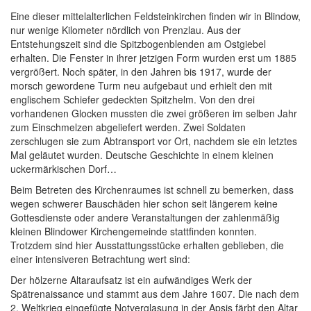
Eine dieser mittelalterlichen Feldsteinkirchen finden wir in Blindow,
nur wenige Kilometer nördlich von Prenzlau. Aus der
Entstehungszeit sind die Spitzbogenblenden am Ostgiebel
erhalten. Die Fenster in ihrer jetzigen Form wurden erst um 1885
vergrößert. Noch später, in den Jahren bis 1917, wurde der
morsch gewordene Turm neu aufgebaut und erhielt den mit
englischem Schiefer gedeckten Spitzhelm. Von den drei
vorhandenen Glocken mussten die zwei größeren im selben Jahr
zum Einschmelzen abgeliefert werden. Zwei Soldaten
zerschlugen sie zum Abtransport vor Ort, nachdem sie ein letztes
Mal geläutet wurden. Deutsche Geschichte in einem kleinen
uckermärkischen Dorf…
Beim Betreten des Kirchenraumes ist schnell zu bemerken, dass
wegen schwerer Bauschäden hier schon seit längerem keine
Gottesdienste oder andere Veranstaltungen der zahlenmäßig
kleinen Blindower Kirchengemeinde stattfinden konnten.
Trotzdem sind hier Ausstattungsstücke erhalten geblieben, die
einer intensiveren Betrachtung wert sind:
Der hölzerne Altaraufsatz ist ein aufwändiges Werk der
Spätrenaissance und stammt aus dem Jahre 1607. Die nach dem
2. Weltkrieg eingefügte Notverglasung in der Apsis färbt den Altar