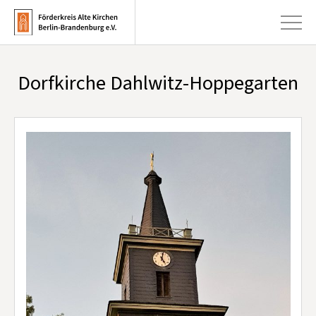
Dorfkirche Dahlwitz-Hoppegarten
+
Aktuelles
+
Kirchen
+
Publikationen
+
Kunst & Kultur
+
Förderung & Spenden
+
Über uns
Infobrief abonnieren