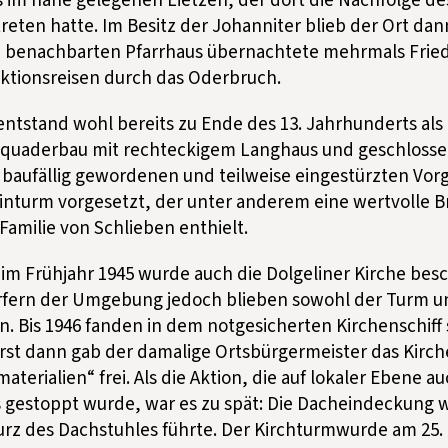
 im nahe gelegenen Lietzen, der dort die Nachfolge d
eten hatte. Im Besitz der Johanniter blieb der Ort dan
e benachbarten Pfarrhaus übernachtete mehrmals Fried
ktionsreisen durch das Oderbruch.
tstand wohl bereits zu Ende des 13. Jahrhunderts als e
tquaderbau mit rechteckigem Langhaus und geschlosse
s baufällig gewordenen und teilweise eingestürzten Vor
inturm vorgesetzt, der unter anderem eine wertvolle 
amilie von Schlieben enthielt.
m Frühjahr 1945 wurde auch die Dolgeliner Kirche bes
rfern der Umgebung jedoch blieben sowohl der Turm u
. Bis 1946 fanden in dem notgesicherten Kirchenschiff
 Erst dann gab der damalige Ortsbürgermeister das Kir
erialien“ frei. Als die Aktion, die auf lokaler Ebene au
its gestoppt wurde, war es zu spät: Die Dacheindeckung
urz des Dachstuhles führte. Der Kirchturmwurde am 25.