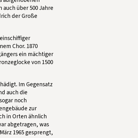
es aufgehobenen
n auch über 500 Jahre
rich der Große
inschiffiger
nem Chor. 1870
gängers ein mächtiger
Bronzeglocke von 1500
chädigt. Im Gegensatz
nd auch die
 sogar noch
chengebäude zur
ch in Orten ähnlich
 war abgetragen, was
 März 1965 gesprengt,