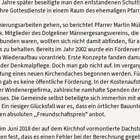
g Jahre später beseitigte man den entstandenen Schutt
ihre Gottesdienste in einem Raum des ehemaligen Pfarr
nierungsarbeiten gehen, so berichtet Pfarrer Martin Müll
k. Mitglieder des Dolgeliner Männergesangsvereins, die
unden waren, wollten sich nicht damit abfinden, für al
es zu behalten. Bereits im Jahr 2002 wurde ein Förderve
n Wiederaufbau vorantrieb. Erste Konzepte fanden dam
n der Denkmalpflege. Doch man gab nicht auf. Im verga
htung eines neuen Kirchendaches begonnen werden. Für
gab es keine öffentliche Förderung. In der Kostenaufst
er Windenergiefirma, zahlreiche namhafte Spenden de
ises. Die Gemeinde selbst beteiligte sich immerhin mit 
 Ein riesiger Glücksfall war es, dass ein örtlicher Bauu
nen absoluten „Freundschaftspreis“ anbot.
 im Juni 2018 der auf dem Kirchhof vormontierte Dachst
en fest, dass es einen Fehler bei der Berechnung gege