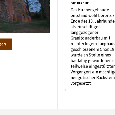
DIE KIRCHE
Das Kirchengebäude
entstand wohl bereits 
Ende des 13. Jahrhunde
als einschiffiger
langgezogener
Granitquaderbau mit
rechteckigem Langhau
gen
geschlossenem Chor. 1
wurde an Stelle eines
baufällig gewordenen 
teilweise eingestürzte
Vorgängers ein mächtig
neugotischer Backstei
vorgesetzt.