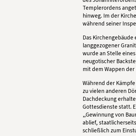
des Johanniterordens
Templerordens angetr
hinweg. Im der Kirch
während seiner Inspe
Das Kirchengebäude en
langgezogener Grani
wurde an Stelle eine
neugotischer Backste
mit dem Wappen der F
Während der Kämpfe i
zu vielen anderen Dö
Dachdeckung erhalten
Gottesdienste statt.
„Gewinnung von Baumat
ablief, staatlicherse
schließlich zum Einst