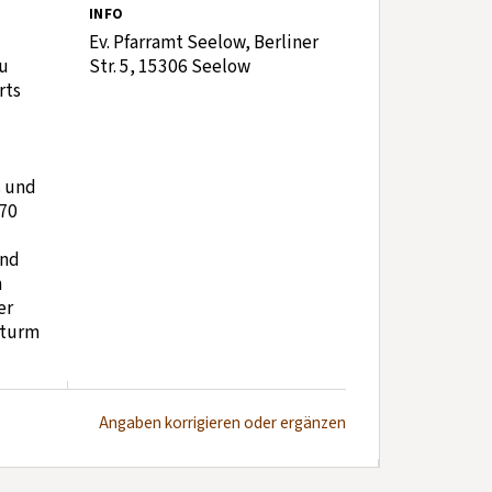
INFO
Ev. Pfarramt Seelow, Berliner
zu
Str. 5, 15306 Seelow
rts
s und
870
und
n
er
nturm
Angaben korrigieren oder ergänzen