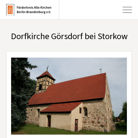
Dorfkirche Görsdorf bei Storkow
+
Aktuelles
+
Kirchen
+
Publikationen
+
Kunst & Kultur
+
Förderung & Spenden
+
Über uns
Infobrief abonnieren