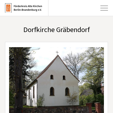
Dorfkirche Gräbendorf
+
Aktuelles
+
Kirchen
+
Publikationen
+
Kunst & Kultur
+
Förderung & Spenden
+
Über uns
Infobrief abonnieren