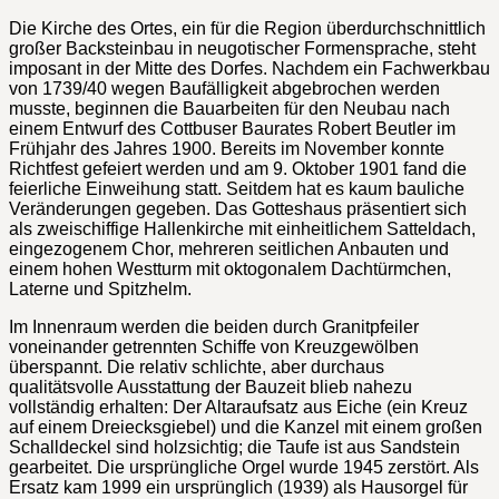
Die Kirche des Ortes, ein für die Region überdurchschnittlich
großer Backsteinbau in neugotischer Formensprache, steht
imposant in der Mitte des Dorfes. Nachdem ein Fachwerkbau
von 1739/40 wegen Baufälligkeit abgebrochen werden
musste, beginnen die Bauarbeiten für den Neubau nach
einem Entwurf des Cottbuser Baurates Robert Beutler im
Frühjahr des Jahres 1900. Bereits im November konnte
Richtfest gefeiert werden und am 9. Oktober 1901 fand die
feierliche Einweihung statt. Seitdem hat es kaum bauliche
Veränderungen gegeben. Das Gotteshaus präsentiert sich
als zweischiffige Hallenkirche mit einheitlichem Satteldach,
eingezogenem Chor, mehreren seitlichen Anbauten und
einem hohen Westturm mit oktogonalem Dachtürmchen,
Laterne und Spitzhelm.
Im Innenraum werden die beiden durch Granitpfeiler
voneinander getrennten Schiffe von Kreuzgewölben
überspannt. Die relativ schlichte, aber durchaus
qualitätsvolle Ausstattung der Bauzeit blieb nahezu
vollständig erhalten: Der Altaraufsatz aus Eiche (ein Kreuz
auf einem Dreiecksgiebel) und die Kanzel mit einem großen
Schalldeckel sind holzsichtig; die Taufe ist aus Sandstein
gearbeitet. Die ursprüngliche Orgel wurde 1945 zerstört. Als
Ersatz kam 1999 ein ursprünglich (1939) als Hausorgel für