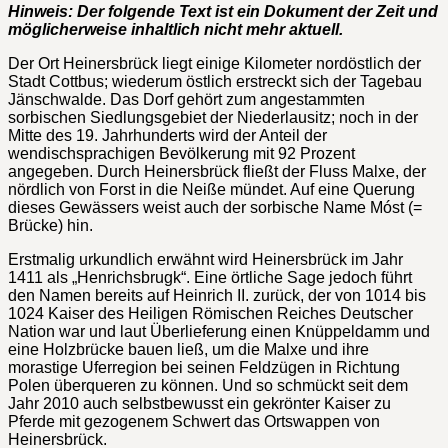
Hinweis: Der folgende Text ist ein Dokument der Zeit und
möglicherweise inhaltlich nicht mehr aktuell.
Der Ort Heinersbrück liegt einige Kilometer nordöstlich der
Stadt Cottbus; wiederum östlich erstreckt sich der Tagebau
Jänschwalde. Das Dorf gehört zum angestammten
sorbischen Siedlungsgebiet der Niederlausitz; noch in der
Mitte des 19. Jahrhunderts wird der Anteil der
wendischsprachigen Bevölkerung mit 92 Prozent
angegeben. Durch Heinersbrück fließt der Fluss Malxe, der
nördlich von Forst in die Neiße mündet. Auf eine Querung
dieses Gewässers weist auch der sorbische Name Móst (=
Brücke) hin.
Erstmalig urkundlich erwähnt wird Heinersbrück im Jahr
1411 als „Henrichsbrugk“. Eine örtliche Sage jedoch führt
den Namen bereits auf Heinrich II. zurück, der von 1014 bis
1024 Kaiser des Heiligen Römischen Reiches Deutscher
Nation war und laut Überlieferung einen Knüppeldamm und
eine Holzbrücke bauen ließ, um die Malxe und ihre
morastige Uferregion bei seinen Feldzügen in Richtung
Polen überqueren zu können. Und so schmückt seit dem
Jahr 2010 auch selbstbewusst ein gekrönter Kaiser zu
Pferde mit gezogenem Schwert das Ortswappen von
Heinersbrück.