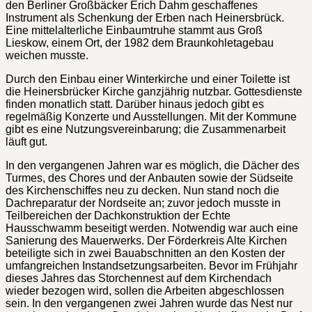
den Berliner Großbäcker Erich Dahm geschaffenes
Instrument als Schenkung der Erben nach Heinersbrück.
Eine mittelalterliche Einbaumtruhe stammt aus Groß
Lieskow, einem Ort, der 1982 dem Braunkohletagebau
weichen musste.
Durch den Einbau einer Winterkirche und einer Toilette ist
die Heinersbrücker Kirche ganzjährig nutzbar. Gottesdienste
finden monatlich statt. Darüber hinaus jedoch gibt es
regelmäßig Konzerte und Ausstellungen. Mit der Kommune
gibt es eine Nutzungsvereinbarung; die Zusammenarbeit
läuft gut.
In den vergangenen Jahren war es möglich, die Dächer des
Turmes, des Chores und der Anbauten sowie der Südseite
des Kirchenschiffes neu zu decken. Nun stand noch die
Dachreparatur der Nordseite an; zuvor jedoch musste in
Teilbereichen der Dachkonstruktion der Echte
Hausschwamm beseitigt werden. Notwendig war auch eine
Sanierung des Mauerwerks. Der Förderkreis Alte Kirchen
beteiligte sich in zwei Bauabschnitten an den Kosten der
umfangreichen Instandsetzungsarbeiten. Bevor im Frühjahr
dieses Jahres das Storchennest auf dem Kirchendach
wieder bezogen wird, sollen die Arbeiten abgeschlossen
sein. In den vergangenen zwei Jahren wurde das Nest nur