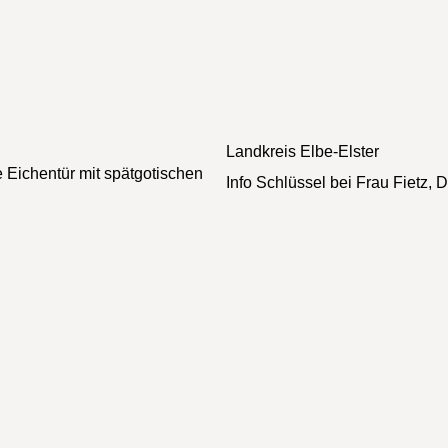
Landkreis
Elbe-Elster
he Eichentür mit spätgotischen
Info
Schlüssel bei Frau Fietz, D