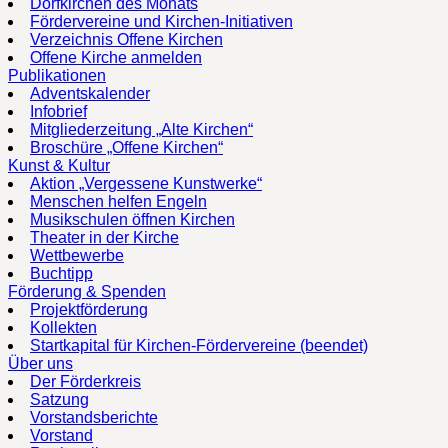
Dorfkirchen des Monats
Fördervereine und Kirchen-Initiativen
Verzeichnis Offene Kirchen
Offene Kirche anmelden
Publikationen
Adventskalender
Infobrief
Mitgliederzeitung „Alte Kirchen“
Broschüre „Offene Kirchen“
Kunst & Kultur
Aktion „Vergessene Kunstwerke“
Menschen helfen Engeln
Musikschulen öffnen Kirchen
Theater in der Kirche
Wettbewerbe
Buchtipp
Förderung & Spenden
Projektförderung
Kollekten
Startkapital für Kirchen-Fördervereine (beendet)
Über uns
Der Förderkreis
Satzung
Vorstandsberichte
Vorstand