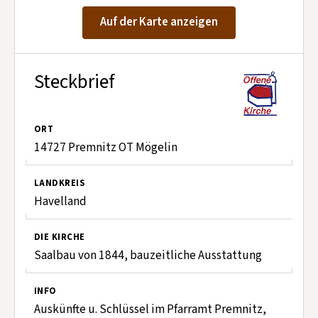
Kontakt aufnehmen
Auf der Karte anzeigen
Mitglied werden
Spenden
Steckbrief
ORT
14727 Premnitz OT Mögelin
LANDKREIS
Havelland
DIE KIRCHE
Saalbau von 1844, bauzeitliche Ausstattung
INFO
Auskünfte u. Schlüssel im Pfarramt Premnitz,