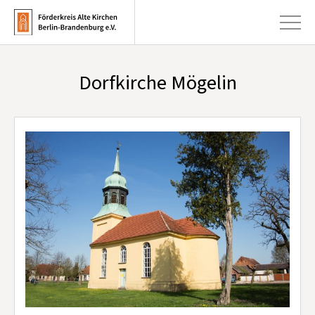
Dorfkirche Mögelin
+
Aktuelles
+
Kirchen
+
Publikationen
+
Kunst & Kultur
+
Förderung & Spenden
+
Über uns
Infobrief abonnieren