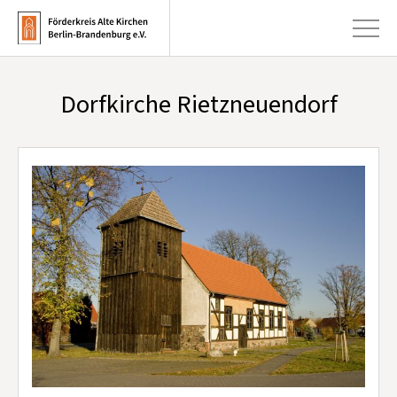
Dorfkirche Rietzneuendorf
+
Aktuelles
+
Kirchen
+
Publikationen
+
Kunst & Kultur
+
Förderung & Spenden
+
Über uns
Infobrief abonnieren