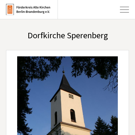
Dorfkirche Sperenberg
+
Aktuelles
+
Kirchen
+
Publikationen
+
Kunst & Kultur
+
Förderung & Spenden
+
Über uns
Infobrief abonnieren