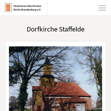
Dorfkirche Staffelde
+
Aktuelles
+
Kirchen
+
Publikationen
+
Kunst & Kultur
+
Förderung & Spenden
+
Über uns
Infobrief abonnieren