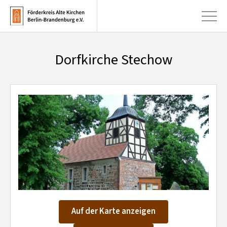
Dorfkirche Stechow
+
Aktuelles
+
Kirchen
+
Publikationen
+
Kunst & Kultur
+
Förderung & Spenden
+
Über uns
Infobrief abonnieren
Auf der Karte anzeigen