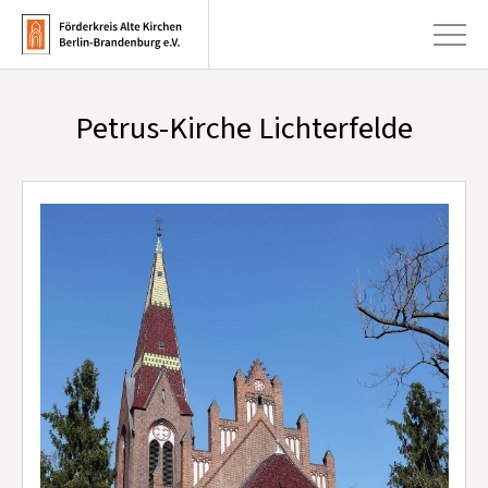
Petrus-Kirche Lichterfelde
+
Aktuelles
+
Kirchen
+
Publikationen
+
Kunst & Kultur
+
Förderung & Spenden
+
Über uns
Infobrief abonnieren