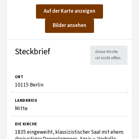
Kontakt aufnehmen
Auf der Karte anzeigen
Mitglied werden
Bilder ansehen
Spenden
Steckbrief
Diese Kirche
ist nicht offen.
ORT
10115 Berlin
LANDKREIS
Mitte
DIE KIRCHE
1835 eingeweiht, klassizistischer Saal mit ehem.
dreiseitiger Doppelempore, Apsis u. Vorhalle.