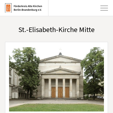
St.-Elisabeth-Kirche Mitte
+
Aktuelles
+
Kirchen
+
Publikationen
+
Kunst & Kultur
+
Förderung & Spenden
+
Über uns
Infobrief abonnieren