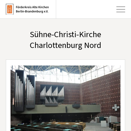
Sühne-Christi-Kirche
+
Aktuelles
Charlottenburg Nord
+
Kirchen
+
Publikationen
+
Kunst & Kultur
+
Förderung & Spenden
+
Über uns
Infobrief abonnieren