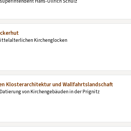
lsuperintendent Hans-Ullrich Schulz
uckerhut
ittelalterlichen Kirchenglocken
n Klosterarchitektur und Wallfahrtslandschaft
Datierung von Kirchengebäuden in der Prignitz