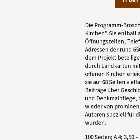
In den
Die Programm-Brosch
Kirchen“. Sie enthält 
Öffnungszeiten, Tel
Adressen der rund 650
dem Projekt beteilige
durch Landkarten mi
offenen Kirchen erlei
sie auf 68 Seiten vielf
Beiträge über Geschi
und Denkmalpflege, d
wieder von prominen
Autoren speziell für 
wurden.
100 Seiten; A 4; 3,50