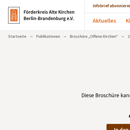
Infobrief abonniere
Aktuelles
K
→
→
→
Startseite
Publikationen
Broschüre „Offene Kirchen“
2
Diese Broschüre kann