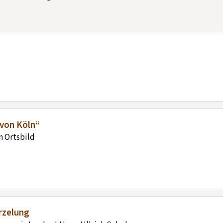
 von Köln“
m Ortsbild
rzelung