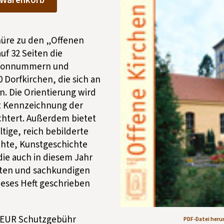
 Warenkorb
üre zu den „Offenen
auf 32 Seiten die
efonnummern und
 Dorfkirchen, die sich an
n. Die Orientierung wird
t Kennzeichnung der
chtert. Außerdem bietet
ältige, reich bebilderte
chte, Kunstgeschichte
ie auch in diesem Jahr
ten und sachkundigen
dieses Heft geschrieben
 – EUR Schutzgebühr
PDF-Datei heru