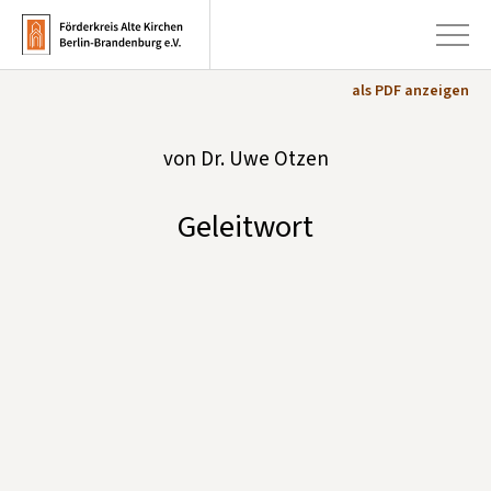
als PDF anzeigen
+
von Dr. Uwe Otzen
Aktuelles
+
Kirchen
Geleitwort
+
Publikationen
+
Kunst & Kultur
+
Förderung & Spenden
+
Über uns
Infobrief abonnieren