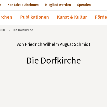
n
Kontakt aufnehmen
Mitglied werden
Spenden
irchen
Publikationen
Kunst & Kultur
Förde
→
010
Die Dorfkirche
von Friedrich Wilhelm August Schmidt
Die Dorfkirche