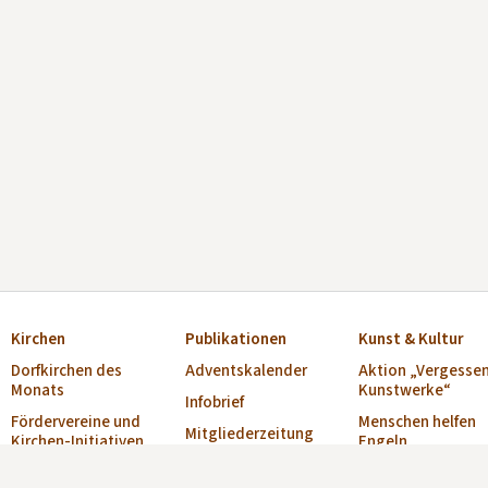
Kirchen
Publikationen
Kunst & Kultur
Dorfkirchen des
Adventskalender
Aktion „Vergesse
Monats
Kunstwerke“
Infobrief
Fördervereine und
Menschen helfen
Mitgliederzeitung
Kirchen-Initiativen
Engeln
„Alte Kirchen“
Verzeichnis Offene
Musikschulen
Broschüre „Offene