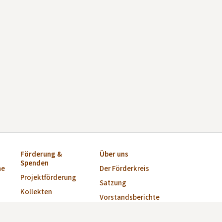
Förderung &
Über uns
Spenden
ne
Der Förderkreis
Projektförderung
Satzung
Kollekten
Vorstandsberichte
Startkapital für
Vorstand
Kirchen-