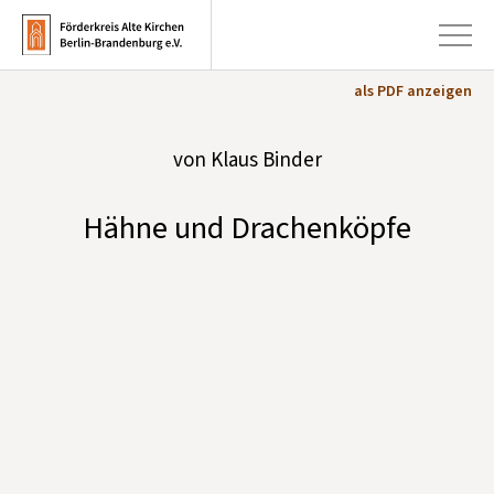
als PDF anzeigen
+
von Klaus Binder
Aktuelles
+
Kirchen
Hähne und Drachenköpfe
+
Publikationen
+
Kunst & Kultur
+
Förderung & Spenden
+
Über uns
Infobrief abonnieren