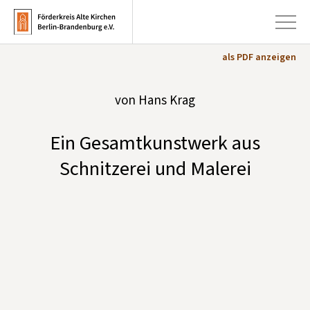
als PDF anzeigen
+
von Hans Krag
Aktuelles
+
Kirchen
Ein Gesamtkunstwerk aus
+
Publikationen
Schnitzerei und Malerei
+
Kunst & Kultur
+
Förderung & Spenden
+
Über uns
Infobrief abonnieren