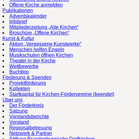
Offene Kirche anmelden
Publikationen
Adventskalender
Infobrief
Mitgliederzeitung „Alte Kirchen“
Broschüre „Offene Kirchen“
Kunst & Kultur
Aktion „Vergessene Kunstwerke“
Menschen helfen Engeln
Musikschulen öffnen Kirchen
Theater in der Kirche
Wettbewerbe
Buchtipp
Förderung & Spenden
Projektförderung
Kollekten
Startkapital für Kirchen-Fördervereine (beendet)
Über uns
Der Förderkreis
Satzung
Vorstandsberichte
Vorstand
Regionalbetreuung
Netzwerk & Partner
Stiftung Brandenburgische Dorfkirchen