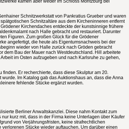
hnitzwerke kamen aber weder im Schloss Moritzburg bei
roßenhainer Schnitzwerkstatt von Pankratius Grueber und waren
 spätgotischen Schnitzaltäre aus dem Kircheninneren entfernt
 Grödener Kirchendaches entdeckte der kunstsinnige frühere
aldenkmalamt nach Halle gebracht und restauriert. Darunter
eten Figuren. Zum großen Glück für die Grödener
e angefertigt, die heute als Eigentumsnachweis bei der
gsbeginn wieder von Halle zurück nach Gröden gebracht
or dem Bau der Mauer nach Westdeutschland. Hill arbeitete
ne Arbeit im Osten aufzugeben und nach Karlsruhe zu gehen,
finden. Er recherchierte, dass diese Skulptur am 20.
t wurde. Im Katalog gab das Auktionshaus an, dass die Anna
 kleinere fehlende Stücke ergänzt wurden.
alisierte Berliner Anwaltskanzlei. Diese nahm Kontakt zum
 nur kurz mit, dass in der Firma keine Unterlagen über Käufer
und von Verjährungsfristen, keine strafrechtlichen
ie verlorenen Stücke wieder auftauchen. Um darüber einen