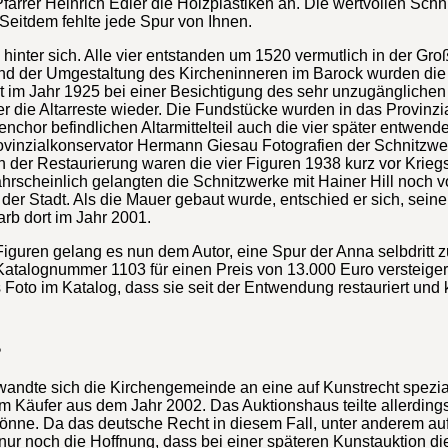
Pfarrer Heinrich Edler die Holzplastiken an. Die wertvollen Sc
Seitdem fehlte jede Spur von Ihnen.
 hinter sich. Alle vier entstanden um 1520 vermutlich in der G
 und der Umgestaltung des Kircheninneren im Barock wurden die
t im Jahr 1925 bei einer Besichtigung des sehr unzugänglichen
 die Altarreste wieder. Die Fundstücke wurden in das Provinzi
chor befindlichen Altarmittelteil auch die vier später entwend
nzialkonservator Hermann Giesau Fotografien der Schnitzwerk
h der Restaurierung waren die vier Figuren 1938 kurz vor Krie
rscheinlich gelangten die Schnitzwerke mit Hainer Hill noch v
 der Stadt. Als die Mauer gebaut wurde, entschied er sich, sei
arb dort im Jahr 2001.
ren gelang es nun dem Autor, eine Spur der Anna selbdritt zu 
Katalognummer 1103 für einen Preis von 13.000 Euro versteiger
 Foto im Katalog, dass sie seit der Entwendung restauriert und
2
, wandte sich die Kirchengemeinde an eine auf Kunstrecht spezi
m Käufer aus dem Jahr 2002. Das Auktionshaus teilte allerdings
ne. Da das deutsche Recht in diesem Fall, unter anderem aufgr
nur noch die Hoffnung, dass bei einer späteren Kunstauktion d