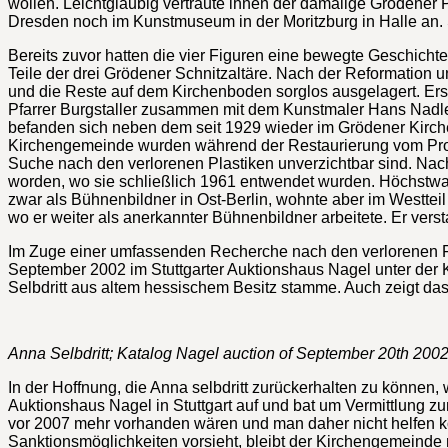
wollen. Leichtgläubig vertraute ihnen der damalige Grödener 
Dresden noch im Kunstmuseum in der Moritzburg in Halle an. 
Bereits zuvor hatten die vier Figuren eine bewegte Geschichte
Teile der drei Grödener Schnitzaltäre. Nach der Reformation
und die Reste auf dem Kirchenboden sorglos ausgelagert. Ers
Pfarrer Burgstaller zusammen mit dem Kunstmaler Hans Nadler
befanden sich neben dem seit 1929 wieder im Grödener Kirchen
Kirchengemeinde wurden während der Restaurierung vom Provi
Suche nach den verlorenen Plastiken unverzichtbar sind. Nac
worden, wo sie schließlich 1961 entwendet wurden. Höchstwah
zwar als Bühnenbildner in Ost-Berlin, wohnte aber im Westteil
wo er weiter als anerkannter Bühnenbildner arbeitete. Er verst
Im Zuge einer umfassenden Recherche nach den verlorenen Figu
September 2002 im Stuttgarter Auktionshaus Nagel unter der 
Selbdritt aus altem hessischem Besitz stamme. Auch zeigt das
Anna Selbdritt; Katalog Nagel auction of September 20th 200
In der Hoffnung, die Anna selbdritt zurückerhalten zu können
Auktionshaus Nagel in Stuttgart auf und bat um Vermittlung zu
vor 2007 mehr vorhanden wären und man daher nicht helfen kön
Sanktionsmöglichkeiten vorsieht, bleibt der Kirchengemeinde 