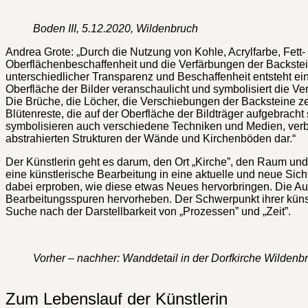
Boden III, 5.12.2020, Wildenbruch
Andrea Grote: „Durch die Nutzung von Kohle, Acrylfarbe, Fett-
Oberflächenbeschaffenheit und die Verfärbungen der Backstein
unterschiedlicher Transparenz und Beschaffenheit entsteht ein
Oberfläche der Bilder veranschaulicht und symbolisiert die V
Die Brüche, die Löcher, die Verschiebungen der Backsteine ze
Blütenreste, die auf der Oberfläche der Bildträger aufgebrach
symbolisieren auch verschiedene Techniken und Medien, verbin
abstrahierten Strukturen der Wände und Kirchenböden dar.“
Der Künstlerin geht es darum, den Ort „Kirche”, den Raum un
eine künstlerische Bearbeitung in eine aktuelle und neue Si
dabei erproben, wie diese etwas Neues hervorbringen. Die Au
Bearbeitungsspuren hervorheben. Der Schwerpunkt ihrer künst
Suche nach der Darstellbarkeit von „Prozessen” und „Zeit”.
Vorher – nachher: Wanddetail in der Dorfkirche Wildenb
Zum Lebenslauf der Künstlerin