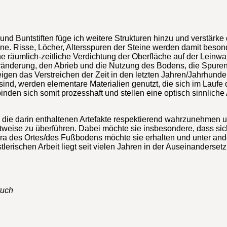
 und Buntstiften füge ich weitere Strukturen hinzu und verstärk
e. Risse, Löcher, Altersspuren der Steine werden damit besond
e räumlich-zeitliche Verdichtung der Oberfläche auf der Leinwa
eränderung, den Abrieb und die Nutzung des Bodens, die Spuren 
igen das Verstreichen der Zeit in den letzten Jahren/Jahrhunde
t sind, werden elementare Materialien genutzt, die sich im Lau
den sich somit prozesshaft und stellen eine optisch sinnliche 
d die darin enthaltenen Artefakte respektierend wahrzunehmen
chtweise zu überführen. Dabei möchte sie insbesondere, dass s
ra des Ortes/des Fußbodens möchte sie erhalten und unter and
lerischen Arbeit liegt seit vielen Jahren in der Auseinanders
ruch