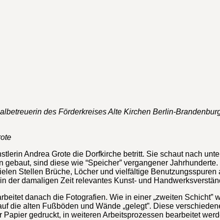
lbetreuerin des Förderkreises Alte Kirchen Berlin-Brandenburg
rote
Künstlerin Andrea Grote die Dorfkirche betritt. Sie schaut nach
en gebaut, sind diese wie “Speicher” vergangener Jahrhundert
len Stellen Brüche, Löcher und vielfältige Benutzungsspuren au
, in der damaligen Zeit relevantes Kunst- und Handwerksverstän
eitet danach die Fotografien. Wie in einer „zweiten Schicht” w
 auf die alten Fußböden und Wände „gelegt”. Diese verschiede
Papier gedruckt, in weiteren Arbeitsprozessen bearbeitet werde