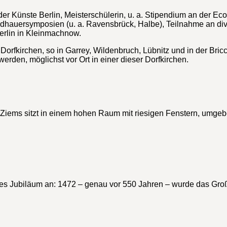
r Künste Berlin, Meisterschülerin, u. a. Stipendium an der Eco
ildhauersymposien (u. a. Ravensbrück, Halbe), Teilnahme an di
erlin in Kleinmachnow.
rfkirchen, so in Garrey, Wildenbruch, Lübnitz und in der Bricci
erden, möglichst vor Ort in einer dieser Dorfkirchen.
er Ziems sitzt in einem hohen Raum mit riesigen Fenstern, umg
endes Jubiläum an: 1472 – genau vor 550 Jahren – wurde das Gro