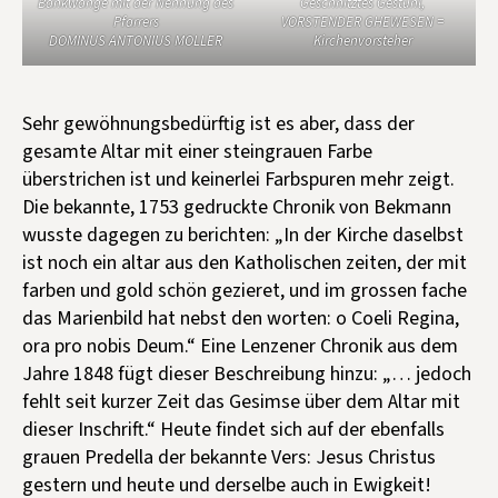
Bankwange mit der Nennung des
Geschnitztes Gestühl,
Pfarrers
VORSTENDER GHEWESEN =
DOMINUS ANTONIUS MOLLER
Kirchenvorsteher
Sehr gewöhnungsbedürftig ist es aber, dass der
gesamte Altar mit einer steingrauen Farbe
überstrichen ist und keinerlei Farbspuren mehr zeigt.
Die bekannte, 1753 gedruckte Chronik von Bekmann
wusste dagegen zu berichten: „In der Kirche daselbst
ist noch ein altar aus den Katholischen zeiten, der mit
farben und gold schön gezieret, und im grossen fache
das Marienbild hat nebst den worten: o Coeli Regina,
ora pro nobis Deum.“ Eine Lenzener Chronik aus dem
Jahre 1848 fügt dieser Beschreibung hinzu: „… jedoch
fehlt seit kurzer Zeit das Gesimse über dem Altar mit
dieser Inschrift.“ Heute findet sich auf der ebenfalls
grauen Predella der bekannte Vers: Jesus Christus
gestern und heute und derselbe auch in Ewigkeit!