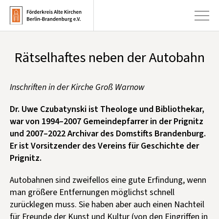
Rätselhaftes neben der Autobahn
+
Aktuelles
+
Inschriften in der Kirche Groß Warnow
Kirchen
+
Dr. Uwe Czubatynski ist Theologe und Bibliothekar,
Publikationen
war von 1994–2007 Gemeindepfarrer in der Prignitz
+
Kunst & Kultur
und 2007–2022 Archivar des Domstifts Brandenburg.
Er ist Vorsitzender des Vereins für Geschichte der
+
Förderung & Spenden
Prignitz.
+
Über uns
Autobahnen sind zweifellos eine gute Erfindung, wenn
man größere Entfernungen möglichst schnell
Infobrief abonnieren
zurücklegen muss. Sie haben aber auch einen Nachteil
für Freunde der Kunst und Kultur (von den Eingriffen in