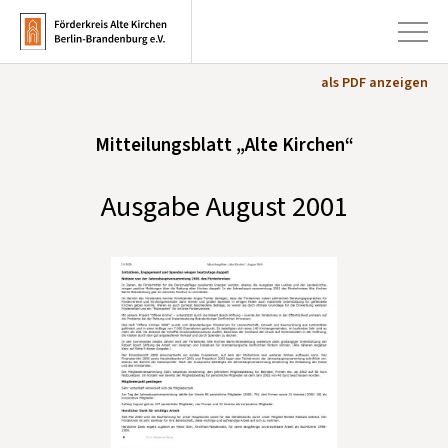
als PDF anzeigen
+
Mitteilungsblatt „Alte Kirchen“
Aktuelles
+
Kirchen
Ausgabe August 2001
+
Publikationen
+
Kunst & Kultur
+
Förderung & Spenden
+
Über uns
Infobrief abonnieren